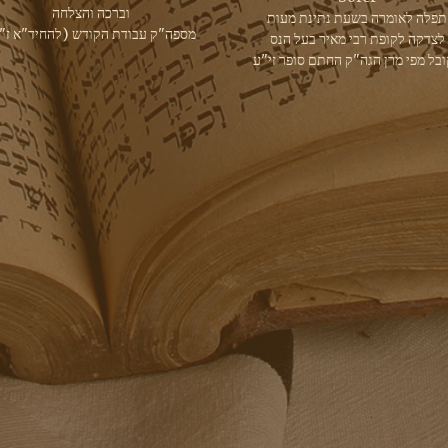
וברכה והצלחה
תפלה לאומרה בשעת נתינת מעות
מספה"ק עבודת הקודש (להחיד"א ז"ל
לצדקה לקופת רבי מאיר בעל הנס
בל מפי מרן הגה"ק החתם סופר זי"ע