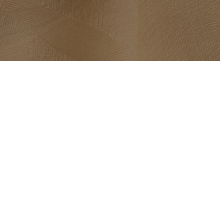
LINKS
H
HOME
ABOUT
ACTIVITIES
PROGRAMS
ENDORSEMENTS
CONTACT
DONATE