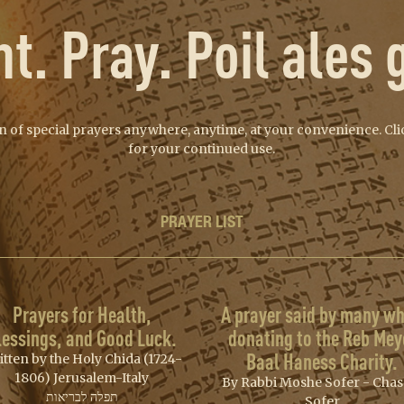
nt. Pray. Poil ales g
on of special prayers anywhere, anytime, at your convenience. Clic
for your continued use.
PRAYER LIST
Prayers for Health,
A prayer said by many wh
lessings, and Good Luck.
donating to the Reb Mey
Baal Haness Charity.
itten by the Holy Chida (1724-
1806) Jerusalem-Italy
By Rabbi Moshe Sofer - Cha
תפלה לבריאות
Sofer