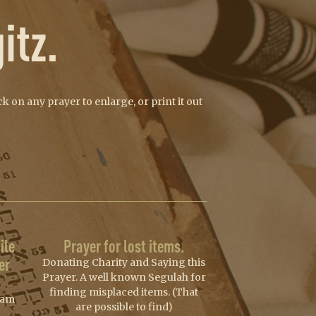
itz.
k on any prayer to enlarge, or print it out
ile
Prayer for lost items.
er
Donating Charity and Saying this
Prayer. A well known Segulah for
finding misplaced items. (That
sam
are possible to find)